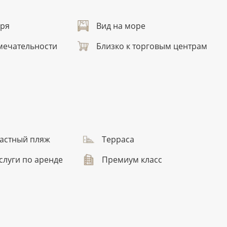
оря
Вид на море
мечательности
Близко к торговым центрам
астный пляж
Терраса
слуги по аренде
Премиум класс