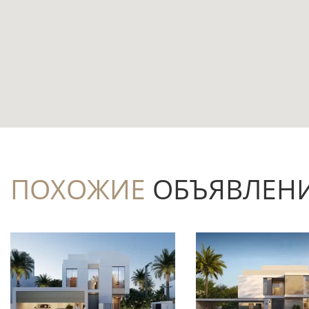
Чем интересен этот лот
Формат большой семейной виллы: 7 спа
помещения для членов семьи и гостей.
Площадь 1 042,6 м² даёт запас простран
персонала или хобби — функциональное н
Первая линия и расстояние до воды 0,
без необходимости выбирать между виллой
ПОХОЖИЕ
ОБЪЯВЛЕН
Вилла рассчитана на три этажа и допол
Частичная меблировка сокращает объём
оставляет возможность персонализировать
Проект реализует Nakheel — девелопер,
Дубая.