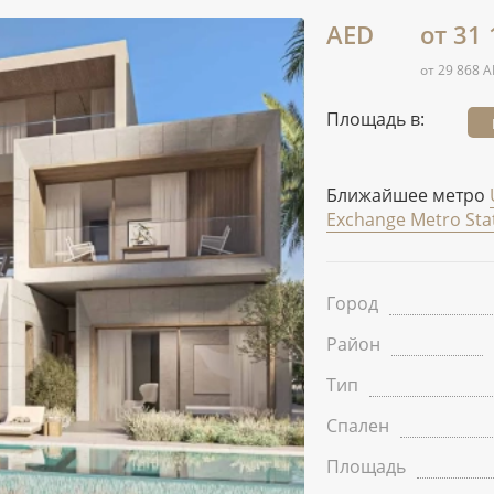
AED
от 31
от 29 868 A
Площадь в:
Ближайшее метро
Exchange Metro Sta
Город
Район
Тип
Спален
Площадь