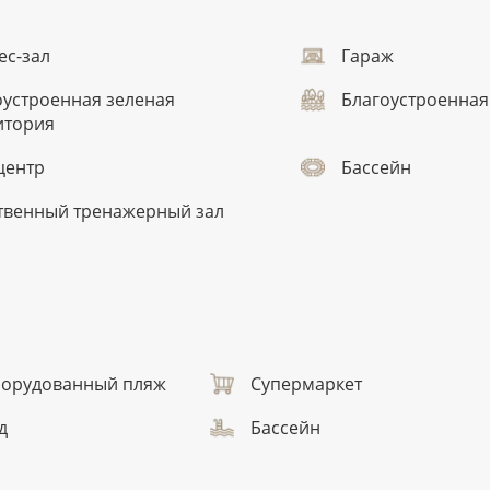
ес-зал
Гараж
оустроенная зеленая
Благоустроенная
итория
центр
Бассейн
твенный тренажерный зал
орудованный пляж
Супермаркет
д
Бассейн