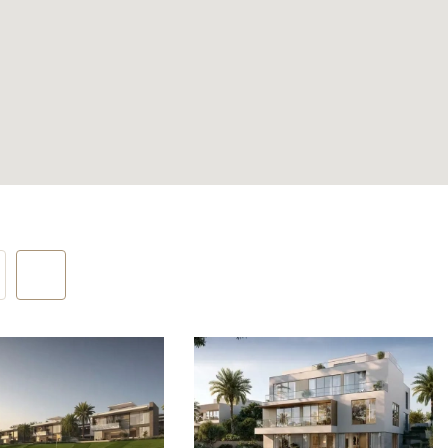
 приватные
ат для
ке.
ий жизни
парковкой.
 и
ной район