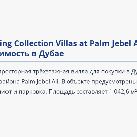
g Collection Villas at Palm Jebel A
жимость в Дубае
li — просторная трёхэтажная вилла для покупки в Д
йона Palm Jebel Ali. В объекте предусмотрены
лифт и парковка. Площадь составляет 1 042,6 м²
стично меблирована, находится в статусе новост
а — от 31 152 000 AED.