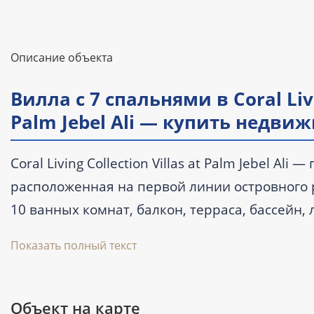
Описание объекта
Вилла с 7 спальнями в Coral Livin
Palm Jebel Ali — купить недви
Coral Living Collection Villas at Palm Jebel A
расположенная на первой линии островного ра
10 ванных комнат, балкон, терраса, бассейн, 
ft²), расстояние до воды — 0,01 км. Вилла ча
Показать полный текст
заявлена к сдаче в III квартале 2027 года. Цен
Объект на карте
Ключевые характеристики