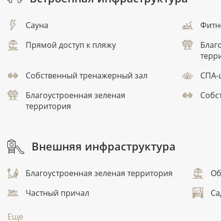
Сауна
Фитн
Прямой доступ к пляжу
Благ
терр
Собственный тренажерный зал
СПА-
Благоустроенная зеленая
Собс
территория
Внешняя инфраструктура
Благоустроенная зеленая территория
Об
Частный причал
Са
Еще