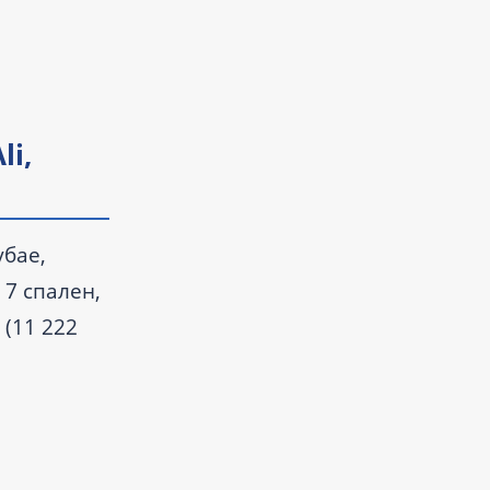
li,
убае,
 7 спален,
 (11 222
ройки и