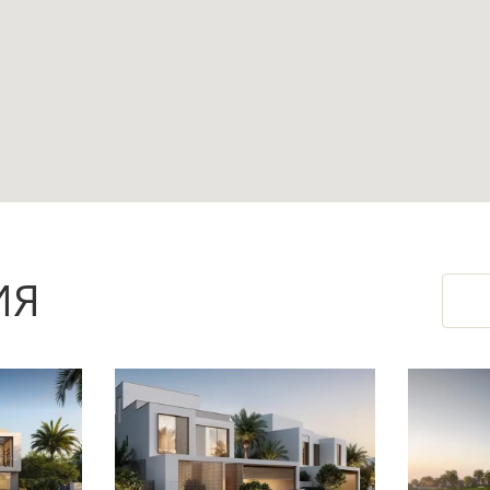
лен и 10 ванных комнат позволяют продумать
ства для нескольких жилых зон, кабинета, комн
азначение покупатель определяет по планиров
01 км создают выраженный прибрежный сценар
 и островной локацией.
ИЯ
нена балконом, террасой, бассейном, лифтом и 
 базового оснащения после передачи объекта
 интерьер.
 развивающий Palm Jebel Ali как новый остров