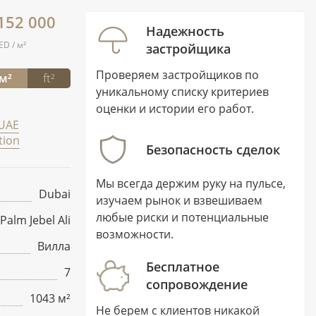
 152 000
Надежность
ED / м²
застройщика
Проверяем застройщиков по
м²
ft²
уникальному списку критериев
оценки и истории его работ.
UAE
tion
Безопасность сделок
Мы всегда держим руку на пульсе,
Dubai
изучаем рынок и взвешиваем
любые риски и потенциальные
Palm Jebel Ali
возможности.
Вилла
Бесплатное
7
сопровождение
1043 м²
Не берем с клиентов никакой