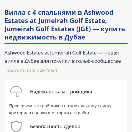
Вилла с 4 спальнями в Ashwood
Estates at Jumeirah Golf Estate,
Jumeirah Golf Estates (JGE) — купить
недвижимость в Дубае
Ashwood Estates at Jumeirah Golf Estate — новая
вилла в Дубае для покупки в гольф-сообществе
Jumeirah Golf Estates (JGE). В лоте предусмотрены
Показать полный текст
4 спальни, 5 ванных комнат, балкон, терраса,
бассейн и парковка. Площадь составляет 561,4 м²
Надежность застройщика
(6 043 ft²), передача объекта запланирована на IV
квартал 2028 года. Стоимость начинается от 11
Проверяем застройщиков по уникальному списку
800 000 AED.
критериев оценки и истории его работ.
Безопасность сделок
Ключевые характеристики