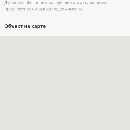
жизни в пределах Дубая.
Дубая, мы обеспечим вас лучшими и актуальными
предложениями рынка недвижимости.
Балкон и терраса расширяют сценарии
отдыха на открытом воздухе, а собственный
Объект на карте
бассейн дополняет частную инфраструктуру
дома.
Расположение в Jumeirah Golf Estates (JGE)
будет интересно покупателям, которые ценят
гольф-окружение и зелёный характер района.
До станции метро Jumeirah Golf Estates — 1,8
км: это дополнительный вариант
передвижения по Дубаю наряду с
автомобилем.
Инвестиционный потенциал