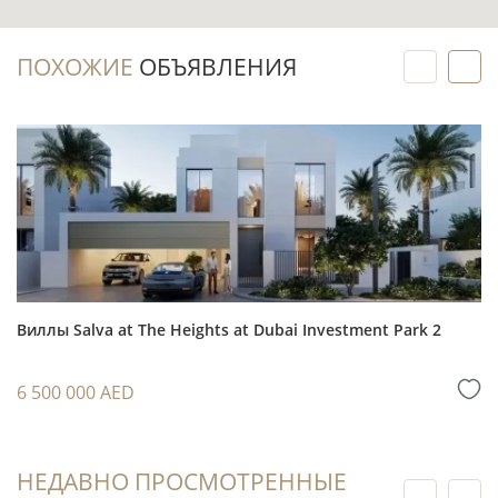
Покупка на этапе строительства даёт
возможность заранее зафиксировать
ПОХОЖИЕ
ОБЪЯВЛЕНИЯ
выбранный формат виллы до передачи
объекта в IV квартале 2028 года.
Сегмент вилл с 4 спальнями, бассейном,
парковкой и близостью к гольф-полю
ориентирован на арендаторов и покупателей,
выбирающих приватность и большой метраж.
Jumeirah Golf Estates (JGE) сочетает жилую
среду и спортивную инфраструктуру, поэтому
Виллы Salva at The Heights at Dubai Investment Park 2
лот можно рассматривать как для
последующей аренды, так и для владения с
6 500 000 AED
горизонтом до передачи объекта.
При оценке перепродажи важно учитывать
стадию строительства, спрос на виллы в
НЕДАВНО ПРОСМОТРЕННЫЕ