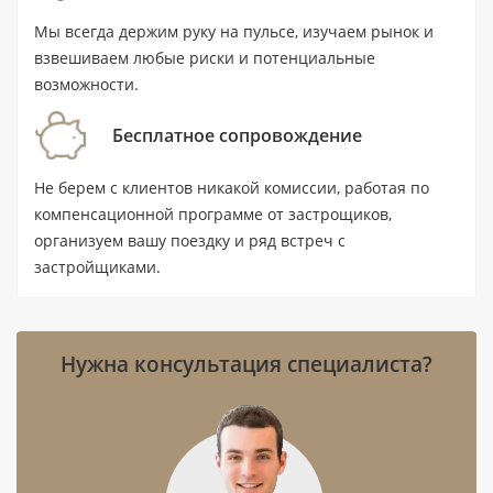
Мы всегда держим руку на пульсе, изучаем рынок и
Тип: вилла с 4 спальнями и 5 ванными
взвешиваем любые риски и потенциальные
комнатами.
возможности.
Площадь: 561,4 м² / 6 043 ft².
Бесплатное сопровождение
Цена: от 11 800 000 AED.
Не берем с клиентов никакой комиссии, работая по
Статус: новостройка, передача объекта
компенсационной программе от застрощиков,
— IV квартал 2028 года.
организуем вашу поездку и ряд встреч с
Локация: Дубай, Jumeirah Golf Estates
застройщиками.
(JGE); до станции метро Jumeirah Golf
Estates — 1,8 км.
Нужна консультация специалиста?
Расстояния: до воды — 16,2 км, до
аэропорта — 30,1 км.
Девелопер: Jumeirah Golf Estates.
Особенности: частичная меблировка,