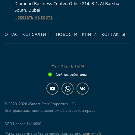
Diamond Business Center, Office 214, B-1, Al Barsha
большая вилла с 4 спальнями, бассейном,
South, Dubai
террасой и парковкой в Дубае.
Показать на карте
Для инвестиций.
Тем, кто рассматривает
О НАС
КОНСАЛТИНГ
НОВОСТИ
КНИГИ
КОНТАКТЫ
покупку на этапе строительства и хочет
оценить перспективы аренды виллы в гольф-
сообществе.
Для перепродажи.
Инвесторам, готовым
Написать нам
анализировать спрос на крупноформатные
Сейчас работаем
виллы к моменту передачи объекта в IV
квартале 2028 года.
© 2020–2026 «Smart-Start Properties LLC»
Частые вопросы
Все права защищены законом об авторском праве.
DED License 1414890
Сколько стоит вилла в Ashwood Estates at
Использование сайта означает согласие с
политикой
Jumeirah Golf Estate?