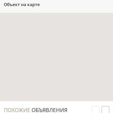
Объект на карте
Меблировка помогает сократить объём
задач перед переездом или запуском объекта
в аренду.
Балкон и терраса расширяют сценарии
использования дома, а бассейн и парковка
добавляют удобства повседневной жизни.
Расположение в Damac Hills 2 (Akoya)
сочетает формат виллы с инфраструктурой
крупного жилого сообщества в Дубае.
Инвестиционный потенциал
Готовый формат позволяет рассматривать
аренду с первого месяца после оформления
ПОХОЖИЕ
ОБЪЯВЛЕНИЯ
сделки и подготовки виллы к размещению.