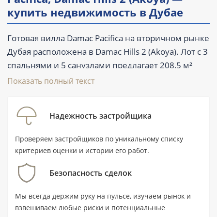
купить недвижимость в Дубае
Готовая вилла Damac Pacifica на вторичном рынке
Дубая расположена в Damac Hills 2 (Akoya). Лот с 3
спальнями и 5 санузлами предлагает 208,5 м²
жилого пространства, или 2 244 ft². Вилла
Показать полный текст
продаётся с мебелью, имеет балкон, террасу,
бассейн и парковку, а также относится к объектам
Надежность застройщика
с гольф-полем. Комплекс сдан в I квартале 2021
года: покупатель может осмотреть реальный
Проверяем застройщиков по уникальному списку
объект и оценить его состояние до сделки. Цену
критериев оценки и истории его работ.
уточняйте у специалиста.
Безопасность сделок
Ключевые характеристики
Мы всегда держим руку на пульсе, изучаем рынок и
взвешиваем любые риски и потенциальные
Тип: готовая вилла на вторичном