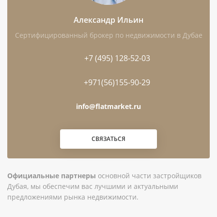
Александр Ильин
Сертифицированный брокер по недвижимости в Дубае
Чем интересен этот лот
+7 (495) 128-52-03
Это готовая вилла: не нужно ждать
завершения работ, можно организовать
+971(56)155-90-29
просмотр фактического лота и проверить его
info@flatmarket.ru
комплектацию.
Планировка с 3 спальнями и 5 санузлами
СВЯЗАТЬСЯ
подходит для семьи, которая ценит
приватность и возможность разделить личные
и гостевые зоны.
Официальные партнеры
основной части застройщиков
Площадь 208,5 м² даёт запас пространства
Дубая, мы обеспечим вас лучшими и актуальными
предложениями рынка недвижимости.
для постоянного проживания, отдыха и
хранения.