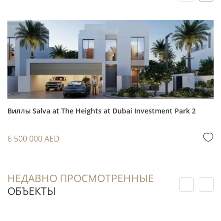
Покупатель видит реальную площадь,
состояние мебели и особенности
расположения до приобретения, а не
ориентируется только на визуализации.
Виллы с несколькими спальнями могут
быть интересны арендаторам, которым нужен
самостоятельный дом в сформированном
Виллы Salva at The Heights at Dubai Investment Park 2
районе Дубая.
При последующей продаже важны история
6 500 000 AED
владения, состояние объекта, спрос на готовые
виллы и конкурентное окружение в Damac
Hills 2 (Akoya).
НЕДАВНО ПРОСМОТРЕННЫЕ
ОБЪЕКТЫ
Запросите у специалиста индивидуальный
расчёт: он поможет сопоставить