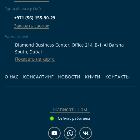
Для жизни.
Семьям, которым необходим
Единый номер ОАЭ
готовый двухэтажный дом с 4 спальнями, 5
+971 (56) 155-90-29
ванными комнатами, участком, парковкой и
Заказать звонок
пространством на балконе или террасе.
Адрес офиса
Для инвестиций.
Покупателям,
Diamond Business Center, Office 214, B-1, Al Barsha
рассматривающим готовую виллу у воды для
South, Dubai
последующей аренды и желающим осмотреть
Показать на карте
объект перед сделкой.
Для перепродажи.
Инвесторам, для
О НАС
КОНСАЛТИНГ
НОВОСТИ
КНИГИ
КОНТАКТЫ
которых важны первая линия, островная
локация, доступ к пляжу и востребованный
семейный формат недвижимости.
Написать нам
Сейчас работаем
Частые вопросы