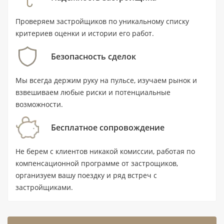
реальный лот и оценить его планировку, участок
и окружение до оформления сделки. Вилла
Проверяем застройщиков по уникальному списку
рассчитана на семейное проживание: здесь 4
критериев оценки и истории его работ.
спальни, 5 ванных комнат, 2 этажа, балкон,
Безопасность сделок
терраса и парковка. Площадь дома составляет
241,5 м² (2 600 ft²), площадь участка — 3 799 ft².
Мы всегда держим руку на пульсе, изучаем рынок и
Цена — от 2 750 000 AED.
взвешиваем любые риски и потенциальные
возможности.
Ключевые характеристики
Бесплатное сопровождение
Тип: готовая вилла с 4 спальнями и 5
Не берем с клиентов никакой комиссии, работая по
ванными комнатами.
компенсационной программе от застрощиков,
Площадь дома: 241,5 м² (2 600 ft²).
организуем вашу поездку и ряд встреч с
застройщиками.
Площадь участка: 3 799 ft².
Цена: от 2 750 000 AED.