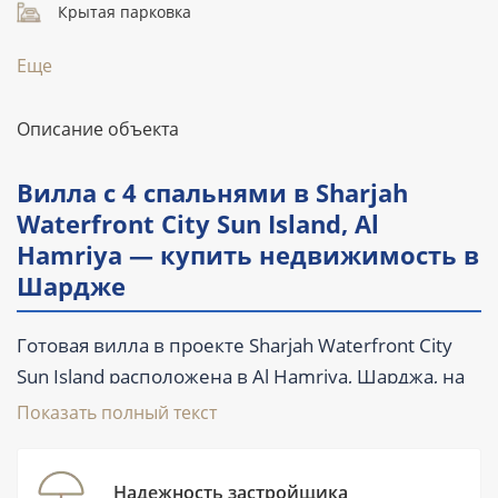
Крытая парковка
Еще
Описание объекта
Вилла с 4 спальнями в Sharjah
Waterfront City Sun Island, Al
Hamriya — купить недвижимость в
Шардже
Готовая вилла в проекте Sharjah Waterfront City
Sun Island расположена в Al Hamriya, Шарджа, на
первой линии у воды. Объект продаётся на
Показать полный текст
вторичном рынке: дом сдан в IV квартале 2022
года, поэтому покупатель может осмотреть
Надежность застройщика