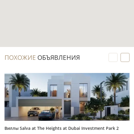
Два этажа, балкон и терраса расширяют
сценарии использования дома: от отдыха на
воздухе до организации семейных встреч.
Вилла находится на островах и имеет
доступ к пляжу, что подчёркивает курортный
характер проживания в Шардже.
ПОХОЖИЕ
ОБЪЯВЛЕНИЯ
Инвестиционный потенциал
Готовый объект можно рассматривать для
аренды с первого месяца после покупки и
подготовки дома к заселению.
Прибрежное расположение на первой
линии является понятным преимуществом
при сравнении с виллами без доступа к воде.
Виллы Salva at The Heights at Dubai Investment Park 2