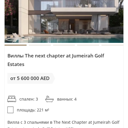
AED
Сделок
Доля
за
Диапазо
Застройщик
DLD
стройки
кв.
чеков
фут
Jumeirah
12
—
690
1 060
Golf Estates
000–1 90
Виллы The next chapter at Jumeirah Golf
000 AED
Estates
Dp
545
—
779
475 000–
от 5 600 000 AED
800 000
AED
от 25 340AED / м²
спален: 3
ванных: 4
Titans
180
—
980
588 198–
Developers
588 198
площадь: 221 м²
AED
Вилла с 3 спальнями в The Next Chapter at Jumeirah Golf