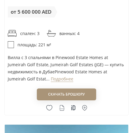
кварталов вокруг полей Earth и Fire,
от 5 600 000 AED
спроектированных Greg Norman. Для резидента
от 25 340AED / м²
это означает более низкую плотность застройки,
чем в центральных высотных
районах
, но и
спален: 3
ванных: 4
зависимость от конкретного кластера: вид,
площадь: 221 м²
расстояние до выезда, наличие рядом
коммерции и статус объекта заметно влияют на
Вилла с 3 спальнями в Pinewood Estate Homes at
Jumeirah Golf Estate, Jumeirah Golf Estates (JGE) — купить
выбор.
недвижимость в ДубаеPinewood Estate Homes at
Локация находится у Sheikh Mohammed Bin Zayed
Jumeirah Golf Estat...
Подробнее
Road. В районе работает станция метро Jumeirah
СКАЧАТЬ БРОШЮРУ
Golf Estates, а внутри сообщества есть гольф-
инфраструктура, академия, тренировочные зоны,
рестораны и спортивные объекты. Для
покупателя виллы автомобиль остаётся
практической необходимостью; для квартиры