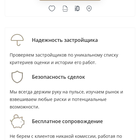
Jumeirah Golf Estates подходит покупателю,
который выбирает спокойный формат
проживания, зелёное окружение и крупное
Надежность застройщика
закрытое сообщество. Для семьи важны
вилльные форматы, территории для спорта и
Проверяем застройщиков по уникальному списку
возможность рассматривать объект как дом на
критериев оценки и истории его работ.
несколько лет. Для инвестора с бюджетом от 1
065 000 AED более предметный сценарий —
Безопасность сделок
готовый Alandalus: по нему есть 12 сделок DLD и
Мы всегда держим руку на пульсе, изучаем рынок и
понятные медианы по двум типам квартир.
взвешиваем любые риски и потенциальные
Не подходит район тому, кому нужна пешая
возможности.
городская среда, короткие ежедневные
Бесплатное сопровождение
маршруты в Downtown Dubai или
Dubai Marina
и
максимальная глубина сделок по каждому
Не берем с клиентов никакой комиссии, работая по