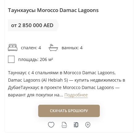
Sanzen Developments
Jumeirah Golf Estates (JGE)
Таунхаусы Morocco Damac Lagoons
Sobha
Dubai Investments Park (DIP1/2)
Wasl Properties
Dubai Hills Estate
от 2 850 000 AED
Mudon
от 13 835AED / м²
Saadiyat Island
спален: 4
ванных: 4
Khalifa City
La Mer Jumeirah 1
площадь: 206 м²
Al Aweer First
Таунхаус с 4 спальнями в Morocco Damac Lagoons,
Al Ruwaidat
Damac Lagoons (Al Hebiah 5) — купить недвижимость в
Al Yufrah (I)
ДубаеТаунхаус в проекте Morocco Damac Lagoons —
вариант для покупки на...
Подробнее
Barashi
Damac Lagoons (Al Hebiah 5)
СКАЧАТЬ БРОШЮРУ
EXPO CITY
Hayat Island
Masaar, Sharjah