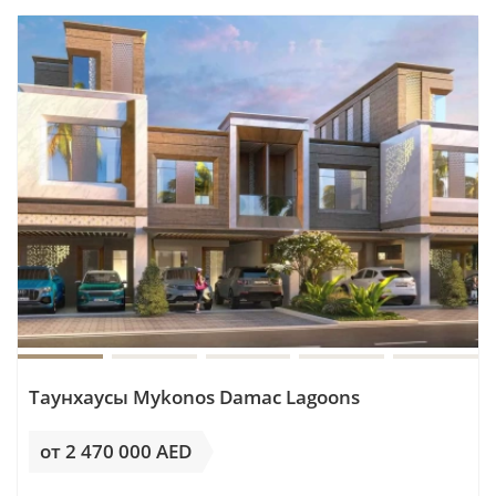
Me'aisem 2
Mohammed Bin Rashid Al Maktoum City District 11
Palm Jumeirah
Reem Island
Wadi Al Safa 5
Таунхаусы Mykonos Damac Lagoons
от 2 470 000 AED
от 11 991AED / м²