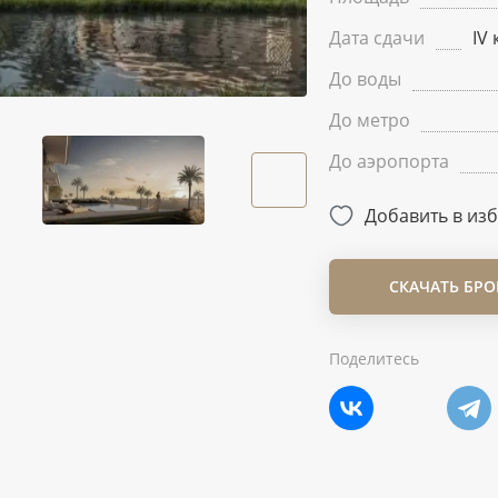
Дата сдачи
IV 
До воды
До метро
До аэропорта
Добавить в из
СКАЧАТЬ БР
Поделитесь