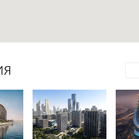
льнями подойдёт для семьи, которой необходи
ать объект как просторную резиденцию для по
комнат — практичное решение для семьи и пр
ИЯ
тдыха на открытом воздухе, а собственный ба
вает камерный характер проживания и ориент
одится в 1,8 км, что добавляет вариантивности