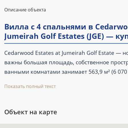
Описание объекта
Вилла с 4 спальнями в Cedarwood
Jumeirah Golf Estates (JGE) — 
Cedarwood Estates at Jumeirah Golf Estate — 
важны большая площадь, собственное простра
ванными комнатами занимает 563,9 м² (6 070 
покупке от 12 795 000 AED. Передача объекта
Показать полный текст
Ключевые характеристики
Объект на карте
Тип: вилла с 4 спальнями и 5 ванным