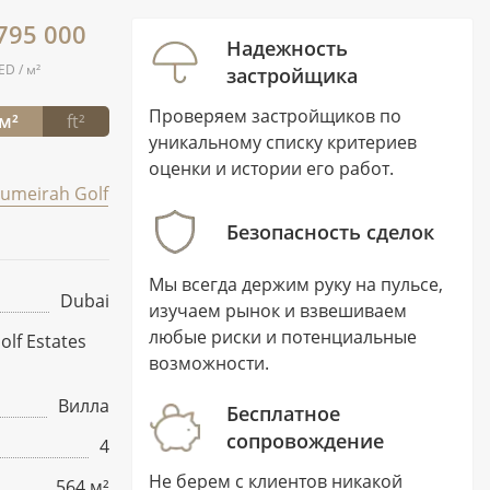
 795 000
Надежность
ED / м²
застройщика
Проверяем застройщиков по
м²
ft²
уникальному списку критериев
оценки и истории его работ.
Jumeirah Golf
Безопасность сделок
Мы всегда держим руку на пульсе,
Dubai
изучаем рынок и взвешиваем
любые риски и потенциальные
olf Estates
возможности.
Вилла
Бесплатное
сопровождение
4
Не берем с клиентов никакой
564 м²