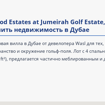
 Estates at Jumeirah Golf Estate
купить недвижимость в Дубае
новая вилла в Дубае от девелопера Wasl для тех,
нство и окружение гольф-поля. Лот с 4 спальн
ft²), предлагается частично меблированным и 
 запланирована на IV квартал 2028 года.
и комнатами.