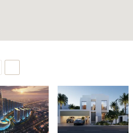
мо
стоянного
иёма
ссейн
ирована