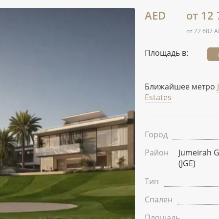
AED
от 12
от 22 687 A
Площадь в:
Ближайшее метро
Estates
Город
Район
Jumeirah G
(JGE)
Тип
Спален
Площадь