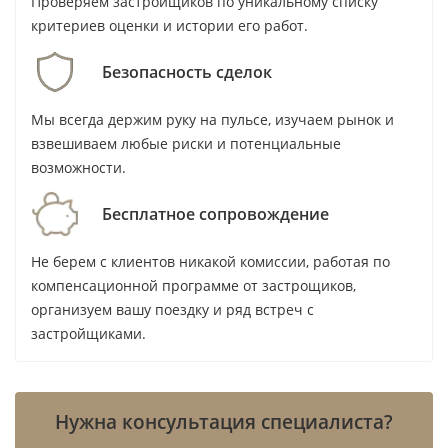
Проверяем застройщиков по уникальному списку
критериев оценки и истории его работ.
Masaood и Azure: опыт девелопера
Безопасность сделок
и завершённый проект
Мы всегда держим руку на пульсе, изучаем рынок и
Штаб-квартира Masaood находится в Абу-Даби, а
взвешиваем любые риски и потенциальные
девелоперское направление опирается на
возможности.
историю группы, работающей более полувека.
Бесплатное сопровождение
Azure Al Reem — жилой проект высотой 29
этажей на Al Reem Island, переданный в 2019
Не берем с клиентов никакой комиссии, работая по
году. Для покупателя это важный факт: проверка
компенсационной программе от застрощиков,
идёт по уже работающему дому, а не по
организуем вашу поездку и ряд встреч с
обещаниям будущей передачи объекта.
застройщиками.
Однако один завершённый жилой комплекс в
каталоге не даёт оснований автоматически
Нужна консультация специалиста?
ставить Masaood в один ряд с девелоперами, у