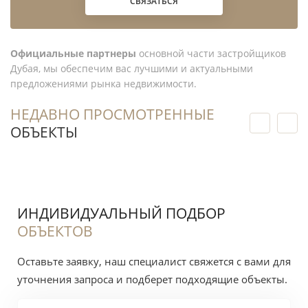
СВЯЗАТЬСЯ
перепродажи важнее ликвидные
характеристики, чем дорогая индивидуальная
отделка.
Официальные партнеры
основной части застройщиков
Дубая, мы обеспечим вас лучшими и актуальными
Мы бы не строили расчёт на быстрой
предложениями рынка недвижимости.
перепродаже только из-за адреса Al Reem Island.
НЕДАВНО ПРОСМОТРЕННЫЕ
Покупка готового объекта требует входа по
ОБЪЕКТЫ
обоснованной цене предложения и горизонта,
который позволяет переждать период слабого
спроса. Материалы раздела
инвестиции в
недвижимость
помогут сформировать список
ИНДИВИДУАЛЬНЫЙ ПОДБОР
вопросов к экономике сделки, но решение нужно
ОБЪЕКТОВ
принимать после проверки конкретной
квартиры.
Оставьте заявку, наш специалист свяжется с вами для
уточнения запроса и подберет подходящие объекты.
Риски покупки: цена, состояние