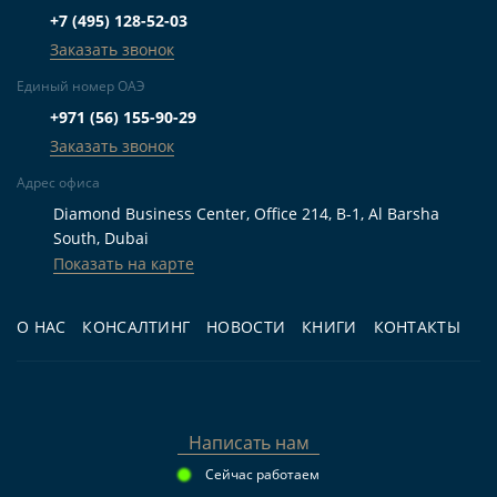
+7 (495) 128-52-03
сервисном сборе, наличии задолженности и
Заказать звонок
правилах управления зданием.
Единый номер ОАЭ
Риск узкой стратегии выхода.
Если
+971 (56) 155-90-29
квартира выбрана с нестандартной
Заказать звонок
планировкой, слабым видом или высоким
Адрес офиса
этажным дисконтом, круг следующих
Diamond Business Center, Office 214, B-1, Al Barsha
покупателей может быть уже.
South, Dubai
Показать на карте
Наш вывод
О НАС
КОНСАЛТИНГ
НОВОСТИ
КНИГИ
КОНТАКТЫ
По нашим наблюдениям, Azure Al Reem логичнее
рассматривать покупателю, которому нужна
готовая квартира в Абу-Даби и возможность
проверить объект до оплаты. Старт от 1 309 936
Написать нам
AED делает проект релевантным для бюджета
Сейчас работаем