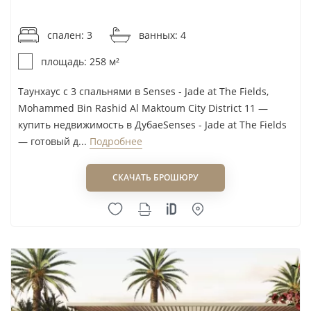
стратегии это означает более узкую, но понятную
от 13 170AED / м²
аудиторию: семейных арендаторов и
спален: 3
ванных: 4
покупателей, выбирающих дом для собственного
площадь: 258 м²
проживания.
Таунхаус с 3 спальнями в Senses - Jade at The Fields,
При перепродаже решающими будут не
Mohammed Bin Rashid Al Maktoum City District 11 —
рекламное позиционирование проекта, а
купить недвижимость в ДубаеSenses - Jade at The Fields
готовность объекта, вид, расположение внутри
— готовый д...
Подробнее
квартала, состояние отделки и сопоставление с
альтернативами в MBR City. Покупка на этапе
СКАЧАТЬ БРОШЮРУ
строительства в этом сегменте требует отдельно
проверить график платежей, документы и
условия передачи объекта. Для поиска
альтернатив имеет смысл открыть
новостройки
ОАЭ
и
строящиеся ЖК
.