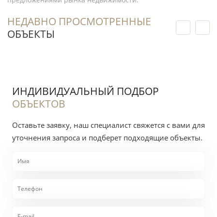
суток и проверьте выезд из квартала в
НЕДАВНО ПРОСМОТРЕННЫЕ
рабочие часы — для таунхауса в MBR City эта
ОБЪЕКТЫ
деталь влияет на комфорт проживания
сильнее, чем оформление шоурума.
ИНДИВИДУАЛЬНЫЙ ПОДБОР
FAQ по G&Co Properties и двум
ОБЪЕКТОВ
лотам каталога
Оставьте заявку, наш специалист свяжется с вами для
уточнения запроса и подберет подходящие объекты.
Сколько проектов G&Co Properties
представлено в каталоге?
Какая минимальная цена недвижимости
G&Co Properties?