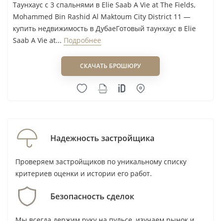
Таунхаус с 3 спальнями в Elie Saab A Vie at The Fields,
К цене объекта нужно добавить
Mohammed Bin Rashid Al Maktoum City District 11 —
регистрационный сбор DLD в размере 4%: на
купить недвижимость в ДубаеГотовый таунхаус в Elie
Saab A Vie at...
Подробнее
практике его обычно оплачивает
покупатель, а также предусмотреть платежи
СКАЧАТЬ БРОШЮРУ
управляющей компании и расходы на
обустройство.
Наш вывод
Надежность застройщика
По нашим наблюдениям, G&Co Properties стоит
рассматривать покупателю, которому нужен
Проверяем застройщиков по уникальному списку
таунхаус в MBR City для жизни семьи либо для
критериев оценки и истории его работ.
спокойной среднесрочной стратегии, а не для
быстрых сделок. Мы бы не заходили в лот только
Безопасность сделок
из-за бренда Elie Saab или названия The Fields:
Мы всегда держим руку на пульсе, изучаем рынок и