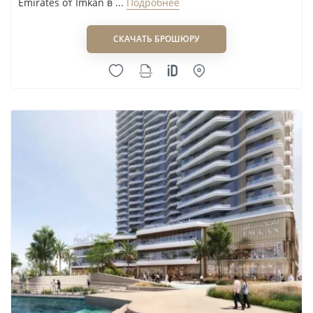
Emirates от Imkan в ...
Подробнее
задачи. Покупка виллы с расчётом на быстрый
выход может не совпасть с профилем аудитории,
СКАЧАТЬ БРОШЮРУ
которой нужен более длительный срок для
принятия решения.
Второй риск — неопределённость
строящегося объекта.
При покупке на этапе
строительства нужно сверить дату передачи
объекта, поэтапный график платежей,
спецификацию отделки, допустимые изменения
проекта и условия расторжения договора.
Средства по проекту должны направляться на
эскроу-счёт в предусмотренном договором
порядке.
Третий риск — недооценка регулярных
расходов.
Владелец должен заранее запросить