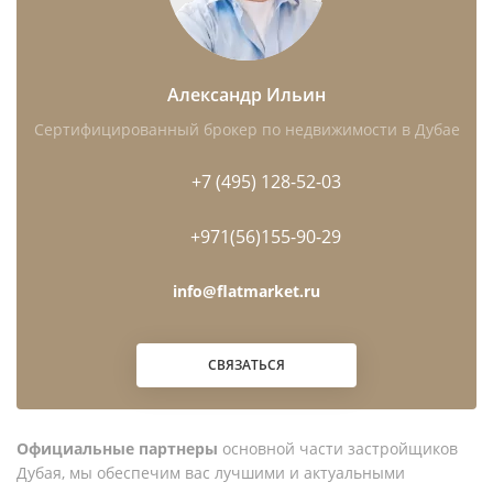
каталоге?
Какая минимальная цена в каталоге Imkan?
Александр Ильин
Есть ли у Imkan готовые объекты?
Сертифицированный брокер по недвижимости в Дубае
+7 (495) 128-52-03
Что выбрать: Pixel или виллу в AlJurf Gardens?
+971(56)155-90-29
Подходит ли AlJurf для быстрой перепродажи?
info@flatmarket.ru
Какие документы проверять при покупке на
этапе строительства?
СВЯЗАТЬСЯ
Можно ли получить Golden Visa при покупке
Imkan?
Официальные партнеры
основной части застройщиков
Дубая, мы обеспечим вас лучшими и актуальными
Какой регистрационный сбор учитывать