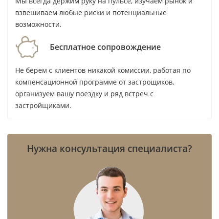
объекты могут проходить с NOC банка.
Мы всегда держим руку на пульсе, изучаем рынок и
взвешиваем любые риски и потенциальные
Условия меняются, уточняйте актуальные
возможности.
перед подачей. Подробнее — в разделе
ВНЖ и визы ОАЭ
.
Бесплатное сопровождение
Не берем с клиентов никакой комиссии, работая по
Практический совет:
попросите составить
компенсационной программе от застрощиков,
два сценария до бронирования: личное
организуем вашу поездку и ряд встреч с
использование и сдача в аренду. Если
застройщиками.
сделка выглядит разумной только в одном
оптимистичном сценарии, цену или тип
объекта стоит пересмотреть.
Нужна консультация специалиста?
Частые вопросы об Imkan
Сколько объектов Imkan представлено в