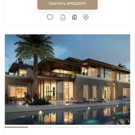
СКАЧАТЬ БРОШЮРУ
Imkan: 26 проектов на трёх
континентах
Imkan базируется в Абу-Даби и является дочерней
структурой Abu Dhabi Capital Group. По данным
компании, её портфель включает 26 проектов на
трёх континентах. В каталоге Flatmarket наиболее
заметны два направления: Pixel на Al Reem Island
и AlJurf — прибрежное сообщество с виллами и
резиденциями.
Pixel важен для оценки девелопера как
реализованный городской проект: покупатель
может осмотреть готовую среду и понять подход
Imkan к общественным пространствам,