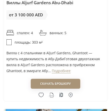
архитектуре и управлению территорией. AlJurf,
Виллы Aljurf Gardens Abu-Dhabi
напротив, показывает стратегию девелопера в
нише приватных загородных сообществ. Здесь
от 3 100 000 AED
логика покупки строится вокруг ограниченного
от 10 232AED / м²
формата, природного окружения и меньшей
спален: 4
ванных: 5
плотности застройки.
площадь: 303 м²
Практический вывод: опыт готового Pixel полезен
при проверке качества продукта Imkan, но не
Вилла с 4 спальнями в Aljurf Gardens, Ghantoot —
купить недвижимость в Абу-ДабиГотовая двухэтажная
отменяет необходимость отдельной проверки
вилла в Aljurf Gardens расположена в прибрежном
каждого нового проекта. У разных очередей
Ghantoot, в эмирате Абу...
Подробнее
отличаются подрядчики, сроки,
инфраструктурное наполнение и условия
СКАЧАТЬ БРОШЮРУ
договора. Репутация девелопера — это фильтр
первого уровня, а не замена юридической и
финансовой проверки лота.