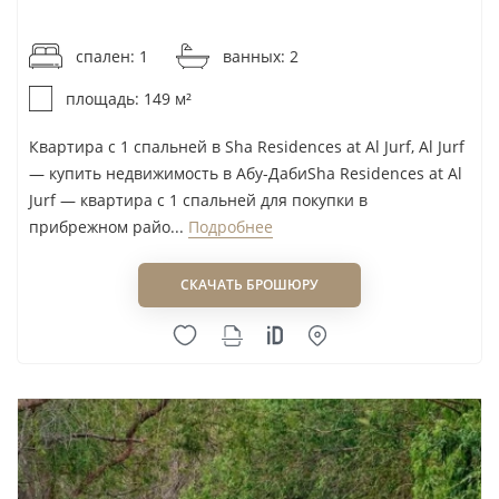
от 31 227AED / м²
сравнения планировок, сроков передачи объекта
и условий оплаты.
спален: 1
ванных: 2
площадь: 149 м²
Подборка ЖК Imkan с ценами из
Квартира с 1 спальней в Sha Residences at Al Jurf, Al Jurf
каталога
— купить недвижимость в Абу-ДабиSha Residences at Al
Jurf — квартира с 1 спальней для покупки в
Квартиры Pixel Apartments Abu-Dhabi
— от
прибрежном райо...
Подробнее
748 278 AED
СКАЧАТЬ БРОШЮРУ
Pixel — готовый городской проект в Makers District
на Al Reem Island. Это наиболее доступная точка
входа в каталог Imkan. Для инвестора его
преимущество в том, что объект уже существует:
можно оценивать конкретную квартиру, вид,
этаж, отделку, состояние общих зон и
конкурентное окружение, а не только