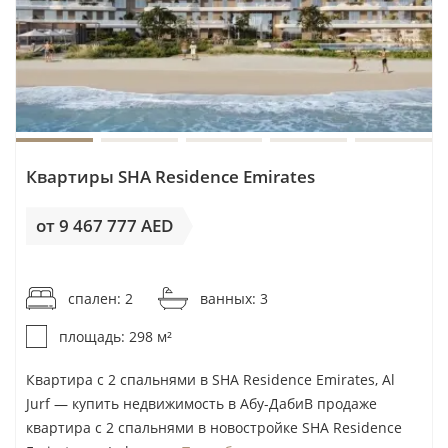
Для перепродажи наибольшее значение имеют
качество конкретного лота и момент входа. В
готовом Pixel ликвидность зависит от состояния
объекта и конкуренции с соседними квартирами.
В строящихся виллах AlJurf — от темпов
Квартиры SHA Residence Emirates
реализации проекта, стадии строительства и
способности покупателя дождаться передачи
от 9 467 777 AED
объекта без необходимости продавать актив
раньше срока.
от 31 772AED / м²
спален: 2
ванных: 3
Риски покупки: 4 проверки до
площадь: 298 м²
подписания договора
Квартира с 2 спальнями в SHA Residence Emirates, Al
Jurf — купить недвижимость в Абу-ДабиВ продаже
Первый риск — ошибочный выбор стратегии.
квартира с 2 спальнями в новостройке SHA Residence
Вилла в AlJurf и квартира в Pixel решают разные