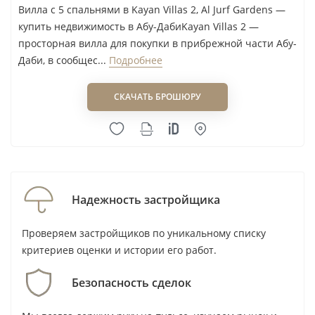
Вилла с 5 спальнями в Kayan Villas 2, Al Jurf Gardens —
ли объект использоваться лично,
купить недвижимость в Абу-ДабиKayan Villas 2 —
сдаваться в аренду или готовиться к
просторная вилла для покупки в прибрежной части Абу-
перепродаже после передачи.
Даби, в сообщес...
Подробнее
Для покупки на этапе строительства
СКАЧАТЬ БРОШЮРУ
проверить договор, график платежей,
эскроу-счёт, статус земли, спецификацию и
ответственность сторон за изменение
сроков.
Не строить расчёт на визе как на
Надежность застройщика
единственном аргументе сделки. Для
Проверяем застройщиков по уникальному списку
Golden Visa
ориентир составляет от 2 млн
критериев оценки и истории его работ.
AED по оценке DLD; с февраля 2026 года
требование оплатить половину стоимости
Безопасность сделок
отменено, а ипотечные и строящиеся