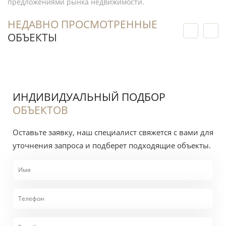
предложениями рынка недвижимости.
покупателю?
НЕДАВНО ПРОСМОТРЕННЫЕ
ОБЪЕКТЫ
Нужна проверка конкретного лота Imkan,
сравнение планировок и стратегии покупки?
Как
мы проверяем застройщиков →
ИНДИВИДУАЛЬНЫЙ ПОДБОР
ОБЪЕКТОВ
Оставьте заявку, наш специалист свяжется с вами для
уточнения запроса и подберет подходящие объекты.