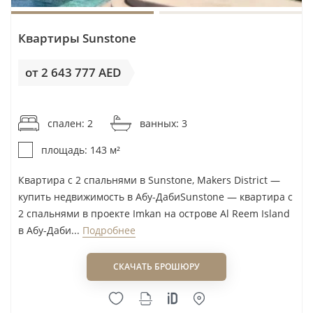
сведения о платежах за содержание общих
территорий, коммунальных расходах,
Квартиры Sunstone
управлении виллой или квартирой, страховании
и возможном ремонте. Для частного дома эта
от 2 643 777 AED
статья обычно требует более внимательного
от 18 488AED / м²
расчёта, чем для квартиры.
спален: 2
ванных: 3
Четвёртый риск — покупка премиального
площадь: 143 м²
формата без сравнения.
SHA Residences и Rihal
относятся к более дорогой части каталога. Здесь
Квартира с 2 спальнями в Sunstone, Makers District —
купить недвижимость в Абу-ДабиSunstone — квартира с
нельзя соглашаться на цену только из-за редкой
2 спальнями в проекте Imkan на острове Al Reem Island
концепции: необходимо сравнить площадь,
в Абу-Даби...
Подробнее
приватность, состав услуг, статус строительства и
альтернативы в сопоставимом бюджете.
СКАЧАТЬ БРОШЮРУ
Наш вывод