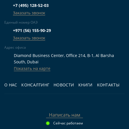
Запросить план участка, генплан деревни
+7 (495) 128-52-03
и информацию о соседних очередях до
Заказать звонок
внесения резервационного платежа.
Единый номер ОАЭ
+971 (56) 155-90-29
Проверить договор, график платежей,
Заказать звонок
условия передачи объекта и реквизиты
Адрес офиса
эскроу-счёта.
Diamond Business Center, Office 214, B-1, Al Barsha
South, Dubai
Определить стратегию заранее: личное
Показать на карте
проживание, долгосрочная аренда или
продажа после передачи объекта.
О НАС
КОНСАЛТИНГ
НОВОСТИ
КНИГИ
КОНТАКТЫ
Планировать горизонт владения от
нескольких лет, а не строить расчёт на
срочной перепродаже.
Написать нам
Сейчас работаем
Практический совет:
при просмотре