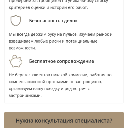
Проверяем застройщиков по уникальному списку
завершённой инфраструктурой вокруг. При
критериев оценки и истории его работ.
покупке на этапе строительства критично
Безопасность сделок
сопоставить график платежей с личным
бюджетом: выход из сделки до передачи объекта
Мы всегда держим руку на пульсе, изучаем рынок и
может потребовать дисконта, если в продаже
взвешиваем любые риски и потенциальные
одновременно окажется много похожих лотов.
возможности.
Любая оценка валовой доходности — оценка
рынка, не гарантия.
Бесплатное сопровождение
Сопоставлять Jubail Island стоит не с квартирами в
Не берем с клиентов никакой комиссии, работая по
Business Bay
, а с частными адресами и
компенсационной программе от застрощиков,
организуем вашу поездку и ряд встреч с
островными форматами, включая
Palm Jumeirah
:
застройщиками.
аудитория и логика владения у них различаются.
Риски покупки: вид, расходы и
Нужна консультация специалиста?
ограниченный круг арендаторов