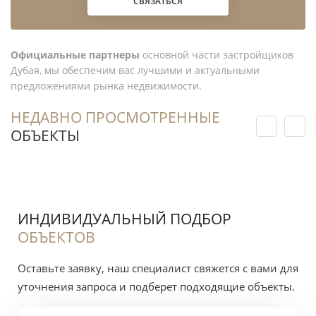
СВЯЗАТЬСЯ
договор, график платежей, условия
передачи объекта и порядок работы эскроу-
счёта.
Официальные партнеры
основной части застройщиков
Дубая, мы обеспечим вас лучшими и актуальными
Наш вывод
предложениями рынка недвижимости.
НЕДАВНО ПРОСМОТРЕННЫЕ
По нашим наблюдениям, Jubail Island подходит
ОБЪЕКТЫ
покупателю с бюджетом от 3 800 000 AED,
который выбирает виллу для собственного
проживания или готов держать актив несколько
лет. Мы бы рассматривали здесь конкретный
ИНДИВИДУАЛЬНЫЙ ПОДБОР
дом, а не название проекта: у двух вилл в одной
ОБЪЕКТОВ
деревне может радикально отличаться вид,
приватность и удобство выезда.
Оставьте заявку, наш специалист свяжется с вами для
уточнения запроса и подберет подходящие объекты.
Мы бы не заходили в Jubail Island ради быстрой
перепродажи без запаса по бюджету и без