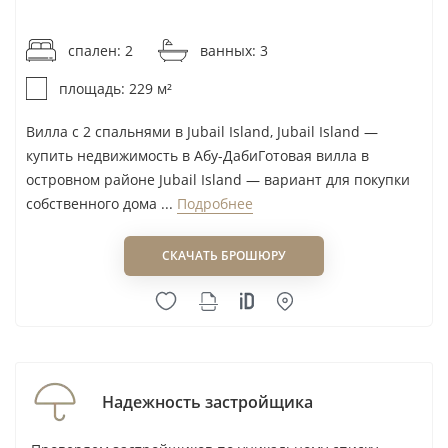
от 16 594AED / м²
Спрос, аренда и перепродажа:
спален: 2
ванных: 3
вилла требует точного
позиционирования
площадь: 229 м²
Вилла с 2 спальнями в Jubail Island, Jubail Island —
На Jubail Island покупатель приобретает прежде
купить недвижимость в Абу-ДабиГотовая вилла в
всего редкий формат — островную виллу в Абу-
островном районе Jubail Island — вариант для покупки
Даби, а не типовую квартиру для массовой
собственного дома ...
Подробнее
аренды. Аудитория арендаторов здесь уже:
семьи, руководители и арендаторы, которым
СКАЧАТЬ БРОШЮРУ
нужен дом с приватной территорией. Поэтому
ликвидность зависит от метража, числа спален,
парковки, участка, готовности объекта и
реального качества окружения.
Надежность застройщика
Для перепродажи сильнее работают готовые к
просмотру виллы с понятным видом и