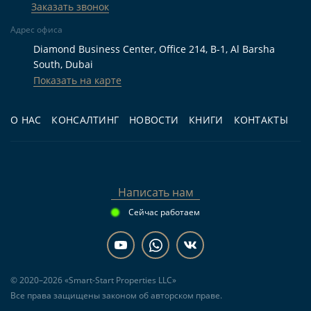
аренды?
Заказать звонок
Адрес офиса
Можно ли получить Golden Visa при покупке?
Diamond Business Center, Office 214, B-1, Al Barsha
South, Dubai
Показать на карте
Выбор между двумя проектами Kappa Acca
начинается с проверки конкретного лота и
О НАС
КОНСАЛТИНГ
НОВОСТИ
КНИГИ
КОНТАКТЫ
договора, а не с оценки рекламной концепции.
Как мы проверяем застройщиков →
Написать нам
Сейчас работаем
© 2020–2026 «Smart-Start Properties LLC»
Все права защищены законом об авторском праве.