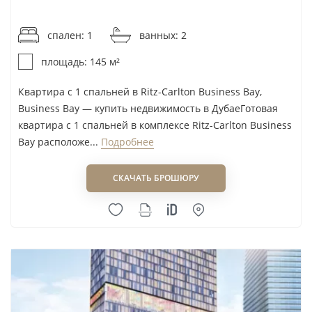
от 33 104AED / м²
переносить восприятие отеля на конкретную
квартиру: ликвидность определяют планировка,
спален: 1
ванных: 2
этаж, вид, условия управления и итоговая
площадь: 145 м²
стоимость владения.
Квартира с 1 спальней в Ritz-Carlton Business Bay,
Business Bay — купить недвижимость в ДубаеГотовая
Спрос, аренда и перепродажа
квартира с 1 спальней в комплексе Ritz-Carlton Business
Bay расположе...
Подробнее
Business Bay востребован у арендаторов, которым
важна близость к деловому центру Дубая и
СКАЧАТЬ БРОШЮРУ
Downtown Dubai. Для брендированных
резиденций спрос может поддерживаться
узнаваемостью концепции, однако бренд сам по
себе не заменяет удобную планировку и
корректную цену входа.
При перепродаже потенциальный покупатель