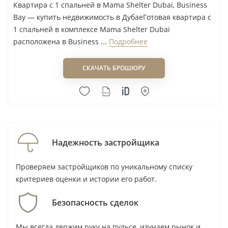
Квартира с 1 спальней в Mama Shelter Dubai, Business
заранее запросить договор, перечень услуг
Bay — купить недвижимость в ДубаеГотовая квартира с
и порядок принятия решений по расходам
1 спальней в комплексе Mama Shelter Dubai
дома.
расположена в Business ...
Подробнее
Конкуренция в Business Bay.
Район
СКАЧАТЬ БРОШЮРУ
предлагает большой выбор квартир,
поэтому вид, этаж и планировка напрямую
влияют на скорость перепродажи.
Покупка по рендеру.
При покупке на этапе
строительства следует сверить план,
Надежность застройщика
спецификацию отделки, график платежей и
статус эскроу-счёта.
Проверяем застройщиков по уникальному списку
критериев оценки и истории его работ.
Наш вывод
Безопасность сделок
По нашим наблюдениям, Kappa Acca интересен
Мы всегда держим руку на пульсе, изучаем рынок и