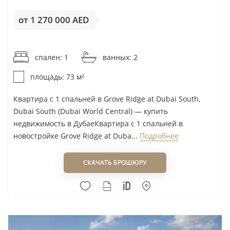
Oksa Developers
от 1 270 000 AED
Omniyat
One Broker Group
от 17 398AED / м²
One Yard
спален: 1
ванных: 2
Ora Developers
площадь: 73 м²
Orange Life
Квартира с 1 спальней в Grove Ridge at Dubai South,
Palladium Development
Dubai South (Dubai World Central) — купить
Palma Holding
недвижимость в ДубаеКвартира с 1 спальней в
Pantheon Development
новостройке Grove Ridge at Duba...
Подробнее
Peace Home Development
Pearlshire Developments
СКАЧАТЬ БРОШЮРУ
Pinnacle Developers
Premier Choice
Prescott
Prestige One