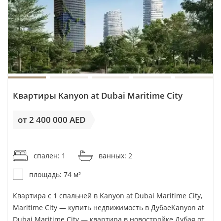
SCC Vertex Development
Scope Developments
Scope Investment
Seeniun Properties
Segrex Development
Select Group
Квартиры Kanyon at Dubai Maritime City
Seven Mayfair Real Estate Development
Seven Tides
от 2 400 000 AED
Shakirov Developments
от 32 433AED / м²
Shapoorji Pallonji
спален: 1
ванных: 2
Sharafi Real-Estate
Shoumous Properties
площадь: 74 м²
Siadah
Квартира с 1 спальней в Kanyon at Dubai Maritime City,
SIDO Development
Maritime City — купить недвижимость в ДубаеKanyon at
Signature Developers
Dubai Maritime City — квартира в новостройке Дубая от