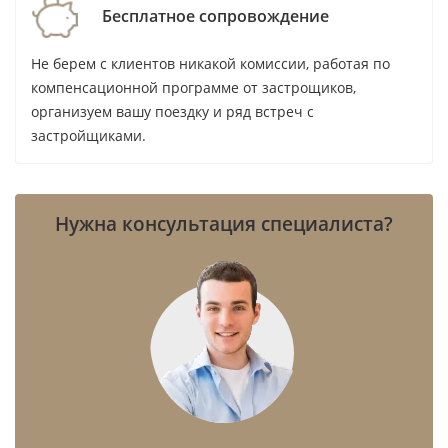
Бесплатное сопровождение
WEll Concept Development
Wellington Developments
Не берем с клиентов никакой комиссии, работая по
компенсационной программе от застрощиков,
WOW RED
организуем вашу поездку и ряд встреч с
YAS Developers
застройщиками.
YIGO Development
Yoo inspired by Starck
Zaya Developer
Нужна консультация специалиста?
Zenith Group
Zimaya Properties
Zoya Developments