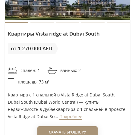
MAK Developers
Shams, Al Reem Island
Manam
Sharjah Garden City
Marquis
Sheikh Zayed Road
Masaood
Siniya Island
Квартиры Vista ridge at Dubai South
May Development
Sobha Hartland (MBR)
от 1 270 000 AED
Me Do Re
Sobha Hartland 2
Meraas
Waada by Bahria Town
от 17 398AED / м²
Mered
Wadi Al Safa 5
спален: 1
ванных: 2
Mesab Limited
Wadi Al Safa 7
площадь: 73 м²
Meteora Developers
Wasl Gate
Metrical Development
Квартира с 1 спальней в Vista Ridge at Dubai South,
wasl1
Dubai South (Dubai World Central) — купить
Meydan
Yas Island
недвижимость в ДубаеКвартира с 1 спальней в проекте
MIRA Developments
Zabeel
Vista Ridge at Dubai So...
Подробнее
Mirha Homes Real Estate Development
Modon Properties
СКАЧАТЬ БРОШЮРУ