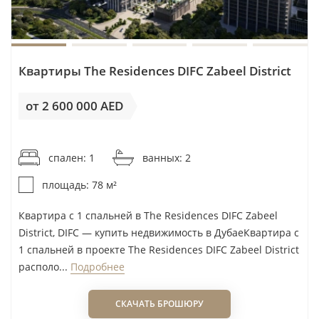
BEEAH Group
Jumeirah Village Triangle (JVT)
Beyond Developments
Living Legends
Binghatti
Majan
Квартиры The Residences DIFC Zabeel District
Blanco Thornton
Maritime City
Bling Development
от 2 600 000 AED
Maryam Island
Bloom
Masdar City
от 33 334AED / м²
Bold Developers
Meydan
спален: 1
ванных: 2
Bonyan International
Mina Al Arab
площадь: 78 м²
Cayan Group
Mohammad Bin Rashid Gardens
Chaimaa Holding
Motor City
Квартира с 1 спальней в The Residences DIFC Zabeel
Citi Developers
District, DIFC — купить недвижимость в ДубаеКвартира с
Muwaileh
1 спальней в проекте The Residences DIFC Zabeel District
Cosmo Developments
Muwaileh Commercial
располо...
Подробнее
Credo Investments FZE
Nad Al Sheba
Crystal Bay Development
Remraam
СКАЧАТЬ БРОШЮРУ
DAMAC