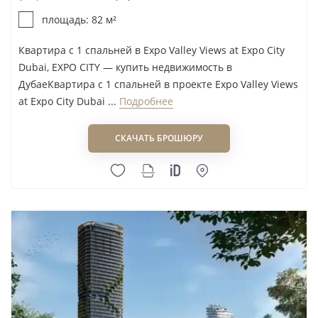
Rijas ACES Property
площадь: 82 м²
Rockhill Development
Квартира с 1 спальней в Expo Valley Views at Expo City
Roof Enterprises & Development
Dubai, EXPO CITY — купить недвижимость в
Roya Developer
ДубаеКвартира с 1 спальней в проекте Expo Valley Views
Royal Development Company
at Expo City Dubai ...
Подробнее
Royal Group Holding LLC
СКАЧАТЬ БРОШЮРУ
RSG Group
Rukan Developer
RVL Real Estate LLC
SAAS
Saba Group
Sama Ezdan Real Estate Development
Samana
Sankari Properties
Sanzen Developments