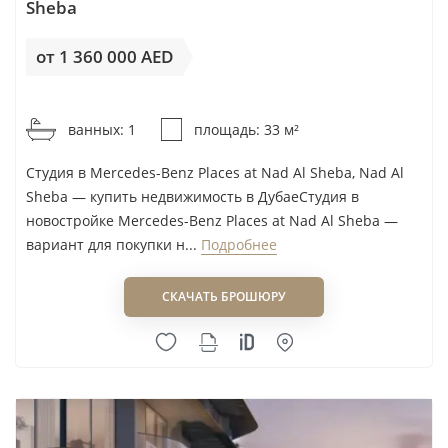
Jumeirah Beach Residence
Sheba
DV8 Developers
Jumeirah Village Circle (JVC)
от 1 360 000 AED
Eagle Hills
Jumeirah Golf Estates (JGE)
Eight Square Developers
от 41 213AED / м²
Jumeirah Lakes Towers (JLT)
Ellington Properties
Dubai Investments Park (DIP1/2)
ванных: 1
площадь: 33 м²
Elysian Developments
Dubai Marina
Студия в Mercedes-Benz Places at Nad Al Sheba, Nad Al
Emaar
Dubai Studio City
Sheba — купить недвижимость в ДубаеСтудия в
Emerald Palace Group
Dubai Hills Estate
новостройке Mercedes-Benz Places at Nad Al Sheba —
Emirates Developments
вариант для покупки н...
Подробнее
Mudon
Empire Developments
Saadiyat Island
СКАЧАТЬ БРОШЮРУ
Enso Delevopment
Ras Al Khor
Enzo Developers
Umm Suqeim
Esnad Management
Khalifa City
ETA Star Property
La Mer Jumeirah 1
Ever Glory Developments
Al Alia
Expo City Dubai