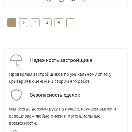
True Future
Union Properties
1
2
3
4
5
Unique Saray
Urban Properties Development
1 - 10
из
1069
Urban Venture
Vakson Group
Надежность застройщика
Valores Property Development LLC
Vantage Properties
Проверяем застройщиков по уникальному списку
VHS Developments
критериев оценки и истории его работ.
Vincitore
Безопасность сделок
Vision Development
WADAN Developments
Мы всегда держим руку на пульсе, изучаем рынок и
Wahat Al Zaweya
взвешиваем любые риски и потенциальные
Wasl
возможности.
Wasl Properties