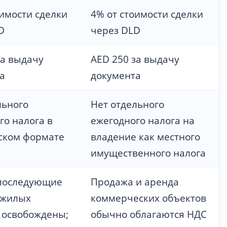
оимости сделки
4% от стоимости сделки
D
через DLD
за выдачу
AED 250 за выдачу
а
документа
льного
Нет отдельного
го налога в
ежегодного налога на
ском формате
владение как местного
имущественного налога
последующие
Продажа и аренда
 жилых
коммерческих объектов
 освобождены;
обычно облагаются НДС