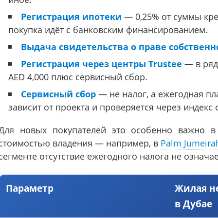
Регистрация ипотеки
— 0,25% от суммы кре
покупка идёт с банковским финансированием.
Выдача свидетельства о праве собственн
Регистрация через центры Trustee
— в ряд
AED 4,000 плюс сервисный сбор.
Сервисный сбор
— не налог, а ежегодная пл
зависит от проекта и проверяется через индекс
Для новых покупателей это особенно важно в
стоимостью владения — например, в
Palm Jumeira
сегменте отсутствие ежегодного налога не означа
Параметр
Жилая н
в Дубае