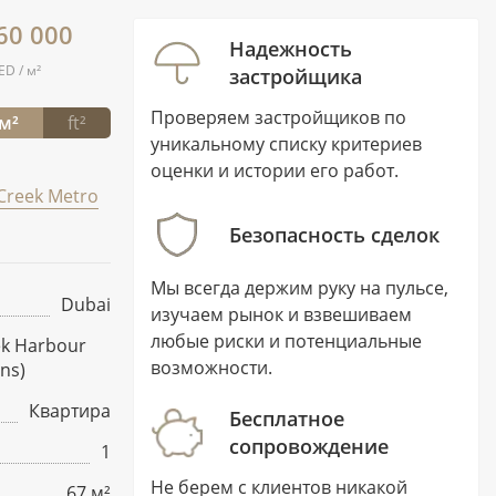
60 000
Надежность
ED / м²
застройщика
Проверяем застройщиков по
м²
ft²
уникальному списку критериев
оценки и истории его работ.
Creek Metro
Безопасность сделок
Мы всегда держим руку на пульсе,
Dubai
изучаем рынок и взвешиваем
любые риски и потенциальные
ek Harbour
возможности.
ns)
Квартира
Бесплатное
сопровождение
1
Не берем с клиентов никакой
67 м²