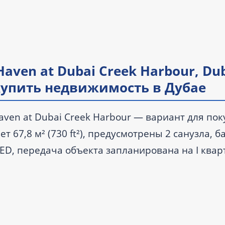
Haven at Dubai Creek Harbour, Du
 купить недвижимость в Дубае
aven at Dubai Creek Harbour — вариант для пок
т 67,8 м² (730 ft²), предусмотрены 2 санузла, б
AED, передача объекта запланирована на I квар
bai Creek Harbour (The Lagoons), в 0,3 км от в