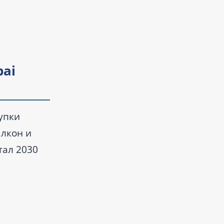
bai
упки
алкон и
тал 2030
оды.