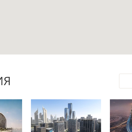
у важна отдельная приватная зона при компакт
мфорт: это удобно для проживания одного или
оды создают сценарий жизни рядом с набережно
ИЯ
транство и дают возможность обустроить зону
рковка и лифт, а частичная мебель помогает с
чи объекта.
ляет заранее зафиксировать выбранный формат