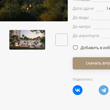
Дата сдачи
I
До воды
До метро
До аэропорта
Добавить в из
СКАЧАТЬ БР
Поделитесь