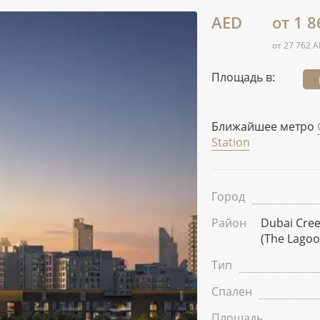
AED
от 1 8
от 27 762 A
Площадь в:
Ближайшее метро
Station
Город
Район
Dubai Cre
(The Lagoo
Тип
Спален
Площадь