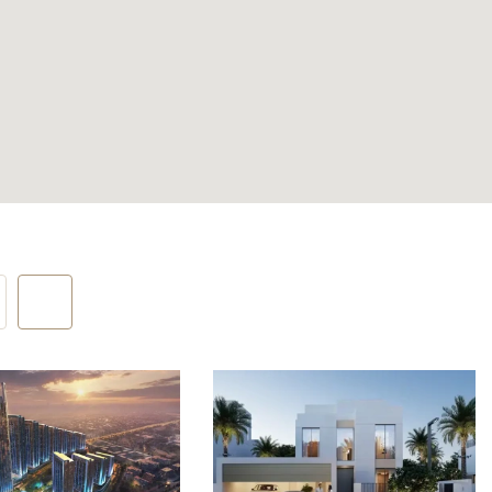
ной
 двух
й и
 отдыха на
ократить
 квартиры