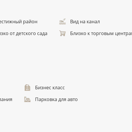
естижный район
Вид на канал
зко от детского сада
Близко к торговым центр
Бизнес класс
пания
Парковка для авто