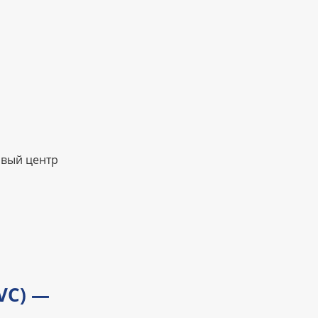
овый центр
JVC) —