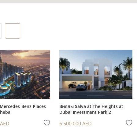
тво для
евного
абор для
 дополнить
ным
Mercedes-Benz Places
Виллы Salva at The Heights at
Sheba
Dubai Investment Park 2
 AED
6 500 000 AED