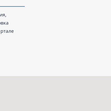
ия,
овка
артале
дании есть