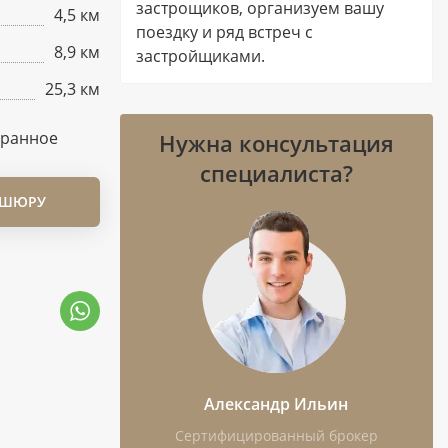
застрощиков, организуем вашу
4,5 км
поездку и ряд встреч с
8,9 км
застройщиками.
25,3 км
бранное
Нужна консультация
специалиста?
ОШЮРУ
Александр Ильин
Сертифицированный брокер