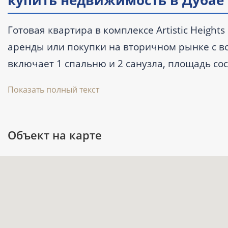
купить недвижимость в Дубае
Готовая квартира в комплексе Artistic Heigh
аренды или покупки на вторичном рынке с в
включает 1 спальню и 2 санузла, площадь соста
2023 года. В квартире предусмотрены балкон 
Показать полный текст
бассейн, лифт и парковка. Цену уточняйте у 
Объект на карте
Ключевые характеристики
Тип: квартира с 1 спальней и 2 сануз
Площадь: 80 м² / 860.63 ft².
Статус: готовый объект на вторичном 
Расположение: Дубай, Jumeirah Village C