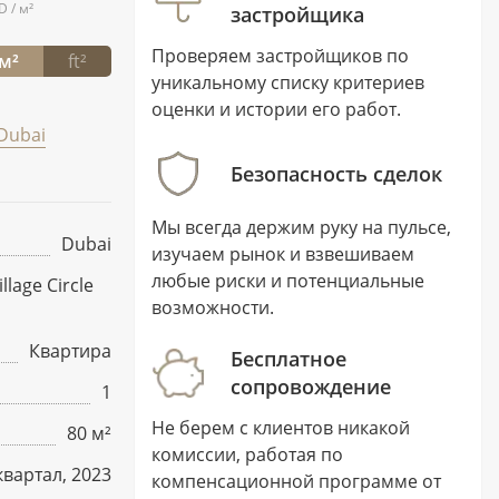
D / м²
застройщика
Проверяем застройщиков по
м²
ft²
уникальному списку критериев
оценки и истории его работ.
Dubai
Безопасность сделок
Мы всегда держим руку на пульсе,
Dubai
изучаем рынок и взвешиваем
любые риски и потенциальные
llage Circle
возможности.
Квартира
Бесплатное
сопровождение
1
Не берем с клиентов никакой
80 м²
комиссии, работая по
квартал, 2023
компенсационной программе от