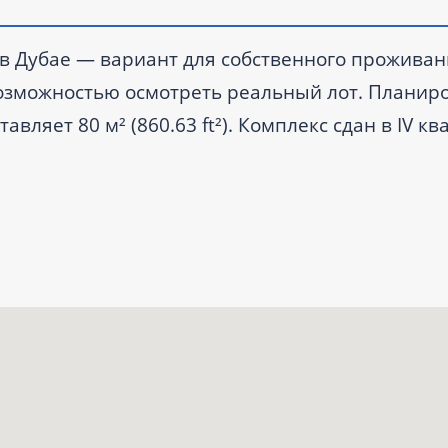
ts в Дубае — вариант для собственного проживан
озможностью осмотреть реальный лот. Планир
вляет 80 м² (860.63 ft²). Комплекс сдан в IV кв
и терраса, мебель представлена частично; в з
специалиста.
лами.
рынке; комплекс сдан в IV квартале 2023 года.
ircle (JVC).