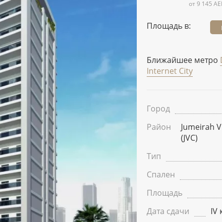
от 9 145 AE
Площадь в:
Ближайшее метро
Internet City
Город
Район
Jumeirah Vi
(JVC)
Тип
Спален
Площадь
Дата сдачи
IV 