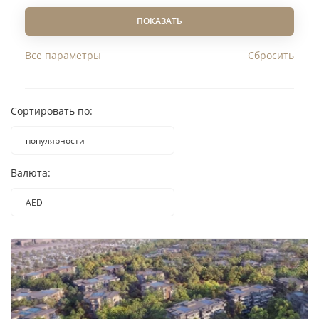
GBP
ПОКАЗАТЬ
Все параметры
Сортировать по:
популярности
популярности
Валюта:
наименованию
дате добавления
AED
AED
возрастанию цены
EUR
убыванию цены
USD
RUB
GBP