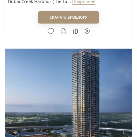
Dubai Creek Harbour (The La...
Подробнее
Dubai
100 000
1 747 444 AED
5,7%
Hills
AED
СКАЧАТЬ БРОШЮРУ
Estate
Dubai
100 000
1 800 000 AED
5,6%
Marina
AED
Медианная аренда района — 110 000 AED в год по
730 объявлениям. Валовая доходность
долгосрочной аренды оценивается в 5,8%
годовых. Это оценка рынка, не гарантия: итог
владельца зависит от периода простоя, расходов
на содержание, меблировки и условий
управления объектом. Для контекста можно
сопоставить район с
Business Bay
,
Dubai Hills Estate
и
Dubai Marina
.