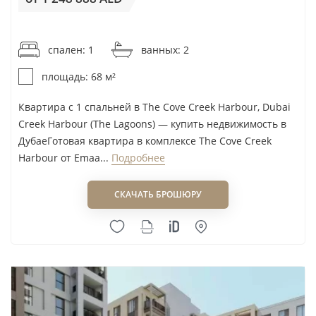
реальных сделок DLD.
от 18 366AED / м²
Квартиры и
Новые корпуса Emaar,
1
спален: 1
ванных: 2
апартаменты на
оплата по графику и
230
этапе
ожидание передачи
000
площадь: 68 м²
строительства
объекта; важно
AED
Квартира с 1 спальней в The Cove Creek Harbour, Dubai
проверять условия
Creek Harbour (The Lagoons) — купить недвижимость в
договора и эскроу-
ДубаеГотовая квартира в комплексе The Cove Creek
счёт.
Harbour от Emaa...
Подробнее
Брендированные
Проекты с брендами
1
резиденции
Palace и Vida; более
910
СКАЧАТЬ БРОШЮРУ
высокая входная цена
000
требует особенно
AED
внимательно
сравнивать лот с
обычными
квартирами района.