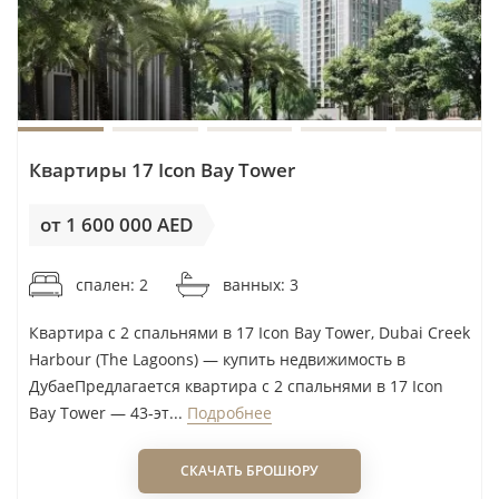
важнее понятный рынок после передачи
объекта, чем ожидание строительства. Перед
переговорами полезно сопоставить цену
предложения с реальными сделками DLD по
аналогичным готовым квартирам.
Квартиры 17 Icon Bay Tower
Квартиры Palace Residence North at Dubai
Creek Harbour
— от 1 230 000 AED
от 1 600 000 AED
Вариант для покупки на этапе строительства.
спален: 2
ванных: 3
Бренд Palace сам по себе не должен быть
причиной переплаты: необходимо отдельно
Квартира с 2 спальнями в 17 Icon Bay Tower, Dubai Creek
оценить график платежей, дату передачи
Harbour (The Lagoons) — купить недвижимость в
объекта и цену аналогичных готовых
ДубаеПредлагается квартира с 2 спальнями в 17 Icon
Bay Tower — 43-эт...
Подробнее
резиденций.
СКАЧАТЬ БРОШЮРУ
Квартиры Oria at Dubai Creek Harbour
— от