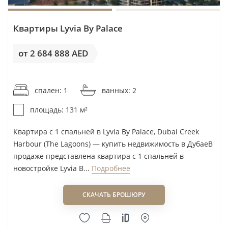
Риски покупки: четыре пункта до
Квартиры Lyvia By Palace
бронирования
от 2 684 888 AED
Переплата за цену предложения.
Медиана
от 20 496AED / м²
предложения в 1 899 000 AED выше
спален: 1
ванных: 2
медианы реальных сделок DLD по готовому
жилью в 1 720 000 AED. Нельзя принимать
площадь: 131 м²
заявленную цену продавца за ориентир
Квартира с 1 спальней в Lyvia By Palace, Dubai Creek
справедливой цены без сопоставимых
Harbour (The Lagoons) — купить недвижимость в ДубаеВ
сделок.
продаже представлена квартира с 1 спальней в
новостройке Lyvia B...
Подробнее
Неравный спрос внутри одного района.
Набережная, вид, этаж и близость к уже
СКАЧАТЬ БРОШЮРУ
работающим объектам инфраструктуры
влияют на ликвидность сильнее, чем