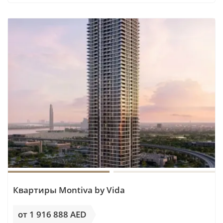
название Dubai Creek Harbour в объявлении.
Риск ожидания инфраструктуры.
Metro
Blue Line планируется завершить в 2029
году. При покупке сегодня инвестор должен
быть готов к тому, что удобство метро
появится позже, чем передача конкретного
объекта.
Конкуренция новых очередей.
При доле
строящегося жилья в сделках 17% новые
запуски не доминируют на рынке, но
расширяют выбор арендатора и покупателя.
Слабый лот может конкурировать с более
свежими корпусами Emaar уже к моменту
Квартиры Montiva by Vida
передачи объекта.
от 1 916 888 AED
Наш вывод