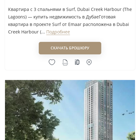
Dubai Creek Harbour. Цены указаны от
Квартира с 3 спальнями в Surf, Dubai Creek Harbour (The
минимального лота, представленного в каталоге
Lagoons) — купить недвижимость в ДубаеГотовая
на момент формирования раздела.
квартира в проекте Surf от Emaar расположена в Dubai
Creek Harbour (...
Подробнее
Квартиры Bayshore Dubai Creek Harbour
—
от 970 000 AED
СКАЧАТЬ БРОШЮРУ
Один из наиболее доступных входов в район
среди представленных объектов. Такой бюджет
стоит использовать как отправную точку для
сравнения готовых квартир, а не как основание
выбирать лот без проверки состояния,
планировки и текущей конкуренции в аренде.
Квартиры Palace Residence Dubai Creek
Harbour
— от 1 100 000 AED
Готовый комплекс для покупателя, которому