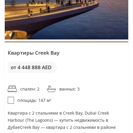
разделять эти показатели: продавцы просят одну
цену, а реальные сделки DLD показывают другую.
Разрыв в 10% — рабочее пространство для торга
покупателя, прежде всего по готовым лотам без
редкого вида, большого метража или сильной
арендной истории.
Квартиры Creek Bay
Медианная
от 4 448 888 AED
Цена
Валовая
Район
аренда в
предложения
доходност
от 30 265AED / м²
год
спален: 2
ванных: 3
Business
105 000
1 782 495 AED
5,9%
Bay
AED
площадь: 147 м²
Квартира с 2 спальнями в Creek Bay, Dubai Creek
Dubai
110 000
1 899 000 AED
5,8%
Harbour (The Lagoons) — купить недвижимость в
Creek
AED
ДубаеCreek Bay — квартира с 2 спальнями в районе
Harbour