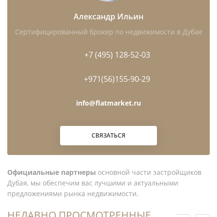
Александр Ильин
Нужна проверка конкретного лота, сравнение с
Сертифицированный брокер по недвижимости в Дубае
реальными сделками DLD и стратегия покупки в
+7 (495) 128-52-03
Dubai Creek Harbour?
Как мы подбираем объекты
в этом районе →
+971(56)155-90-29
info@flatmarket.ru
СВЯЗАТЬСЯ
Официальные партнеры
основной части застройщиков
Дубая, мы обеспечим вас лучшими и актуальными
предложениями рынка недвижимости.
НЕДАВНО ПРОСМОТРЕННЫЕ