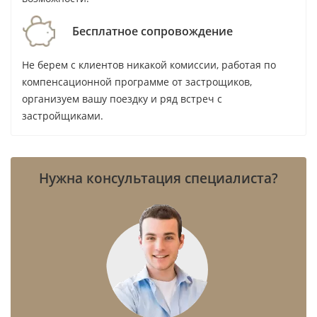
От какой суммы можно купить квартиру?
Бесплатное сопровождение
Не берем с клиентов никакой комиссии, работая по
Какая цена считается рыночной для готовой
компенсационной программе от застрощиков,
квартиры?
организуем вашу поездку и ряд встреч с
застройщиками.
Почему цена предложения выше цены
сделок?
Нужна консультация специалиста?
Какая аренда возможна в районе?
Есть ли в районе метро?
Можно ли получить Golden Visa при покупке?
Как работает двухлетняя виза инвестора в
2026 году?