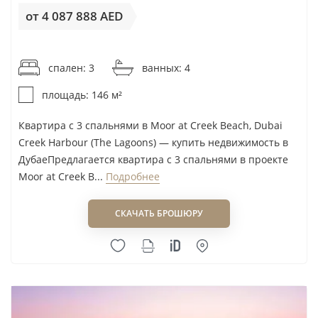
готовые ЖК
в Dubai Creek Harbour. При сравнении
от 4 087 888 AED
карточек полезно фиксировать цену за
конкретный лот, а не ориентироваться только на
от 28 000AED / м²
рекламную цену «от».
спален: 3
ванных: 4
площадь: 146 м²
Локация, транспорт и роль Emaar
Квартира с 3 спальнями в Moor at Creek Beach, Dubai
Dubai Creek Harbour расположен у Dubai Creek и
Creek Harbour (The Lagoons) — купить недвижимость в
Ras Al Khor Wildlife Sanctuary; в районе
ДубаеПредлагается квартира с 3 спальнями в проекте
Moor at Creek B...
Подробнее
сформированы набережная и Dubai Creek Marina.
Это не центральный деловой кластер в логике
СКАЧАТЬ БРОШЮРУ
Business Bay
: покупатель выбирает более
спокойную водную локацию с собственным
центром притяжения и зависимостью от
дорожной доступности.
Транспортная картина меняется поэтапно. Уже