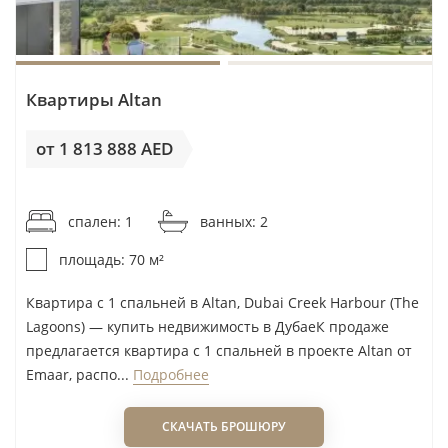
виду. Ориентир района — медиана 1 720
000 AED, но решение принимается по
сопоставимым квартирам, а не по общей
медиане.
Квартиры Altan
Оценить аренду консервативно.
от 1 813 888 AED
Исходить из медианы 110 000 AED в год и
от 25 913AED / м²
валовой доходности 5,8% как оценки
рынка, не гарантии. Не включать в расчёт
спален: 1
ванных: 2
доход, который ещё не подтверждён
площадь: 70 м²
договором аренды.
Квартира с 1 спальней в Altan, Dubai Creek Harbour (The
Проверить договор покупки на этапе
Lagoons) — купить недвижимость в ДубаеК продаже
предлагается квартира с 1 спальней в проекте Altan от
строительства.
Уточнить эскроу-счёт,
Emaar, распо...
Подробнее
календарь платежей, дату передачи
объекта и последствия переноса сроков до
СКАЧАТЬ БРОШЮРУ
бронирования.